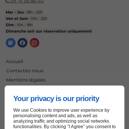
09 74 56 86 40
Mer - Jeu
: 18h - 22h
Ven et Sam
: 10h - 22h
Dim
: 10h - 18h
Dimanche soir sur réservation uniquement
Accueil
Contactez-nous
Mentions légales
Plan du site
Your privacy is our priority
We use Cookies to improve user experience by
Haut de page
personalising content and ads, as well as
analyzing traffic and optimizing social networks
functionalities. By clicking "I Agree" you consent to