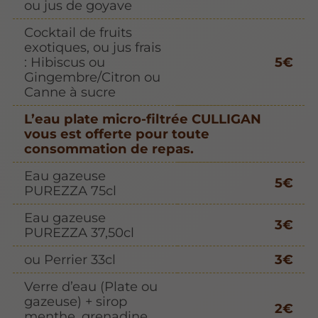
ou jus de goyave
Cocktail de fruits
exotiques, ou jus frais
: Hibiscus ou
5€
Gingembre/Citron ou
Canne à sucre
L’eau plate micro-filtrée CULLIGAN
vous est offerte pour toute
consommation de repas.
Eau gazeuse
5€
PUREZZA 75cl
Eau gazeuse
3€
PUREZZA 37,50cl
ou Perrier 33cl
3€
Verre d’eau (Plate ou
gazeuse) + sirop
2€
menthe, grenadine,