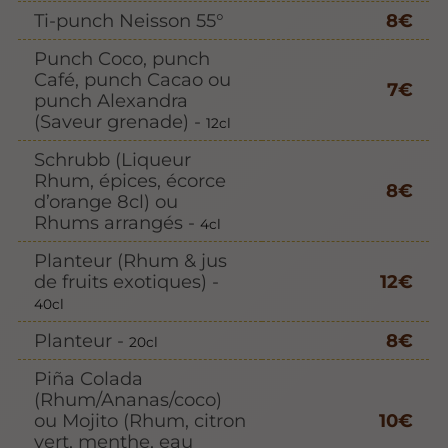
Ti-punch Neisson 55°
8€
Punch Coco, punch
Café, punch Cacao ou
7€
punch Alexandra
(Saveur grenade) -
12cl
Schrubb (Liqueur
Rhum, épices, écorce
8€
d’orange 8cl) ou
Rhums arrangés -
4cl
Planteur (Rhum & jus
de fruits exotiques) -
12€
40cl
Planteur -
8€
20cl
Piña Colada
(Rhum/Ananas/coco)
ou Mojito (Rhum, citron
10€
vert, menthe, eau