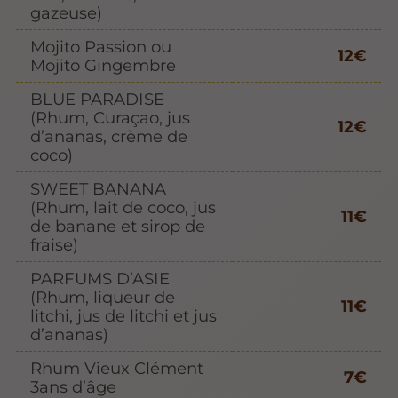
gazeuse)
Mojito Passion ou
12€
Mojito Gingembre
BLUE PARADISE
(Rhum, Curaçao, jus
12€
d’ananas, crème de
coco)
SWEET BANANA
(Rhum, lait de coco, jus
11€
de banane et sirop de
fraise)
PARFUMS D’ASIE
(Rhum, liqueur de
11€
litchi, jus de litchi et jus
d’ananas)
Rhum Vieux Clément
7€
3ans d’âge