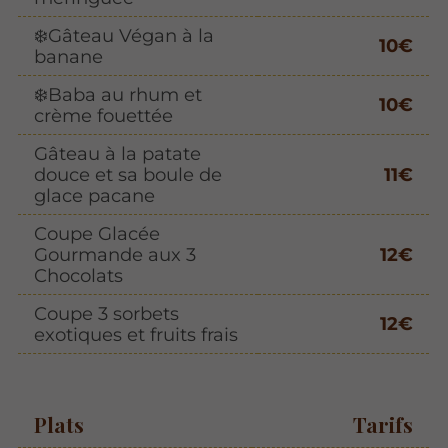
❄️Gâteau Végan à la
10€
banane
❄️Baba au rhum et
10€
crème fouettée
Gâteau à la patate
douce et sa boule de
11€
glace pacane
Coupe Glacée
Gourmande aux 3
12€
Chocolats
Coupe 3 sorbets
12€
exotiques et fruits frais
Plats
Tarifs