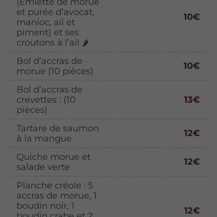
(Emietté de morue
et purée d’avocat,
10€
manioc, ail et
piment) et ses
croutons à l’ail 🌶️
Bol d’accras de
10€
morue (10 pièces)
Bol d’accras de
crevettes : (10
13€
pièces)
Tartare de saumon
12€
à la mangue
Quiche morue et
12€
salade verte
Planche créole : 5
accras de morue, 1
boudin noir, 1
12€
boudin crabe et 2