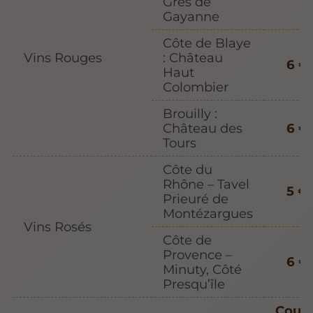
Grès de
Gayanne
Côte de Blaye
Vins Rouges
: Château
6 €
Haut
Colombier
Brouilly :
Château des
6 €
Tours
Côte du
Rhône – Tavel
5 €
Prieuré de
Montézargues
Vins Rosés
Côte de
Provence –
6 €
Minuty, Côté
Presqu’île
Coup