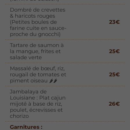
Dombré de crevettes
& haricots rouges
(Petites boules de
23€
farine cuite en sauce-
proche du gnocchi)
Tartare de saumon à
la mangue, frites et
25€
salade verte
Massalé de bœuf, riz,
rougail de tomates et
25€
piment oiseau 🌶️🌶️
Jambalaya de
Louisiane : Plat cajun
mijoté à base de riz,
26€
poulet, écrevisses et
chorizo
Garnitures :