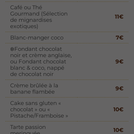
Café ou Thé
Gourmand (Sélection
11€
de mignardises
exotiques)
Blanc-manger coco
7€
❄️Fondant chocolat
noir et crème anglaise,
ou Fondant chocolat
9€
blanc & coco, nappé
de chocolat noir
Crème brûlée à la
9€
banane flambée
Cake sans gluten «
chocolat » ou «
10€
Pistache/Framboise »
Tarte passion
10€
meringuée