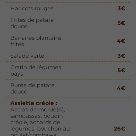
Haricots rouges
3€
Frites de patate
5€
douce
Bananes plantains
4€
frites
Salade verte
3€
Gratin de légumes
5€
pays
Purée de patate
4€
douce
Assiette créole :
Accras de morue(4),
samoussas, boudin
créole, achards de
légumes, bouchon au
26€
poulet/combawa,